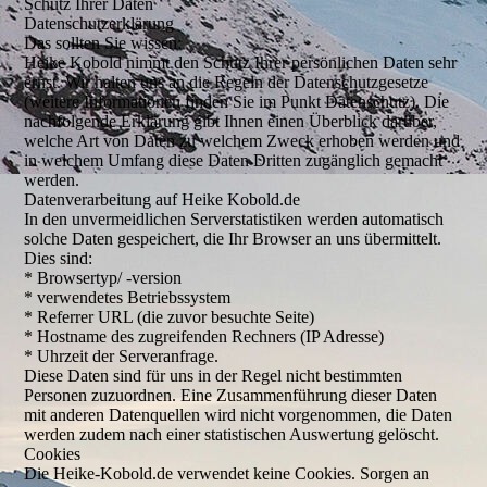
Schutz Ihrer Daten
Datenschutzerklärung
Das sollten Sie wissen:
Heike Kobold nimmt den Schutz Ihrer persönlichen Daten sehr
ernst. Wir halten uns an die Regeln der Datenschutzgesetze
(weitere Informationen finden Sie im Punkt Datenschutz). Die
nachfolgende Erklärung gibt Ihnen einen Überblick darüber,
welche Art von Daten zu welchem Zweck erhoben werden und
in welchem Umfang diese Daten Dritten zugänglich gemacht
werden.
Datenverarbeitung auf Heike Kobold.de
In den unvermeidlichen Serverstatistiken werden automatisch
solche Daten gespeichert, die Ihr Browser an uns übermittelt.
Dies sind:
* Browsertyp/ -version
* verwendetes Betriebssystem
* Referrer URL (die zuvor besuchte Seite)
* Hostname des zugreifenden Rechners (IP Adresse)
* Uhrzeit der Serveranfrage.
Diese Daten sind für uns in der Regel nicht bestimmten
Personen zuzuordnen. Eine Zusammenführung dieser Daten
mit anderen Datenquellen wird nicht vorgenommen, die Daten
werden zudem nach einer statistischen Auswertung gelöscht.
Cookies
Die Heike-Kobold.de verwendet keine Cookies. Sorgen an