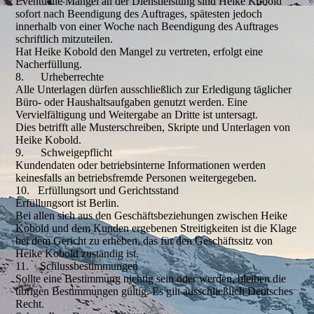
Eventuelle Mängel an der Dienstleistung sind Heike Kobold
sofort nach Beendigung des Auftrages, spätesten jedoch
innerhalb von einer Woche nach Beendigung des Auftrages
schriftlich mitzuteilen.
Hat Heike Kobold den Mangel zu vertreten, erfolgt eine
Nacherfüllung.
8. Urheberrechte
Alle Unterlagen dürfen ausschließlich zur Erledigung täglicher
Büro- oder Haushaltsaufgaben genutzt werden. Eine
Vervielfältigung und Weitergabe an Dritte ist untersagt.
Dies betrifft alle Musterschreiben, Skripte und Unterlagen von
Heike Kobold.
9. Schweigepflicht
Kundendaten oder betriebsinterne Informationen werden
keinesfalls an betriebsfremde Personen weitergegeben.
10. Erfüllungsort und Gerichtsstand
Erfüllungsort ist Berlin.
Bei allen sich aus den Geschäftsbeziehungen zwischen Heike
Kobold und dem Kunden ergebenen Streitigkeiten ist die Klage
bei dem Gericht zu erheben, das für den Geschäftssitz von
Heike Kobold zuständig ist.
11. Schlussbestimmungen
Sollte eine Bestimmung nichtig sein oder werden, bleiben die
übrigen Bestimmungen gültig. Es gilt ausschließlich Deutsches
Recht.