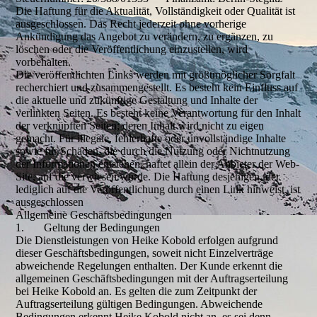
Die Haftung für die Aktualität, Vollständigkeit oder Qualität ist
ausgeschlossen. Das Recht jederzeit ohne vorherige
Ankündigung das Angebot zu verändern, zu ergänzen, zu
löschen oder die Veröffentlichung einzustellen, wird
vorbehalten.
Die veröffentlichten Links werden mit größtmöglicher Sorgfalt
recherchiert und zusammengestellt. Es besteht kein Einfluss auf
die aktuelle und zukünftige Gestaltung und Inhalte der
verlinkten Seiten. Es besteht keine Verantwortung für den Inhalt
der verknüpften Seiten; deren Inhalt wird nicht zu eigen
gemacht. Für illegale, fehlerhafte oder unvollständige Inhalte
sowie für Schäden, die durch die Nutzung oder Nichtnutzung
der Informationen entstehen, haftet allein der Anbieter der Web-
Site, auf die verwiesen wurde. Die Haftung desjenigen, der
lediglich auf die Veröffentlichung durch einen Link hinweist, ist
ausgeschlossen
Allgemeine Geschäftsbedingungen
1. Geltung der Bedingungen
Die Dienstleistungen von Heike Kobold erfolgen aufgrund
dieser Geschäftsbedingungen, soweit nicht Einzelverträge
abweichende Regelungen enthalten. Der Kunde erkennt die
allgemeinen Geschäftsbedingungen mit der Auftragserteilung
bei Heike Kobold an. Es gelten die zum Zeitpunkt der
Auftragserteilung gültigen Bedingungen. Abweichende
Bedingungen erkennt Heike Kobold nicht an, es sei denn,