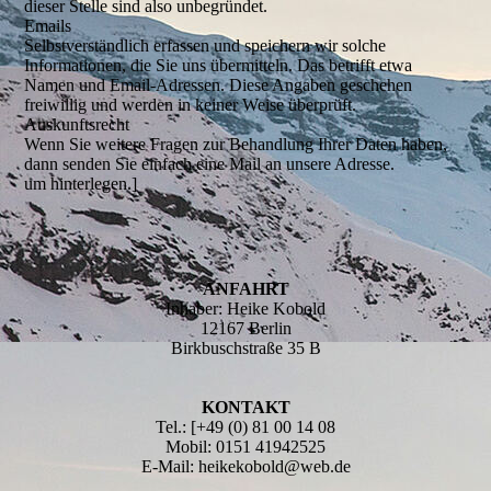
dieser Stelle sind also unbegründet.
Emails
Selbstverständlich erfassen und speichern wir solche
Informationen, die Sie uns übermitteln. Das betrifft etwa
Namen und Email-Adressen. Diese Angaben geschehen
freiwillig und werden in keiner Weise überprüft.
Auskunftsrecht
Wenn Sie weitere Fragen zur Behandlung Ihrer Daten haben,
dann senden Sie einfach eine Mail an unsere Adresse.
um hinterlegen.]
ANFAHRT
Inhaber: Heike Kobold
12167 Berlin
Birkbuschstraße 35 B
KONTAKT
Tel.: [+49 (0) 81 00 14 08
Mobil: 0151 41942525
E-Mail: heikekobold@web.de