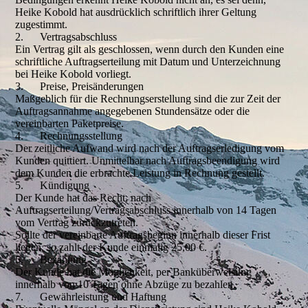
Heike Kobold hat ausdrücklich schriftlich ihrer Geltung
zugestimmt.
2. Vertragsabschluss
Ein Vertrag gilt als geschlossen, wenn durch den Kunden eine
schriftliche Auftragserteilung mit Datum und Unterzeichnung
bei Heike Kobold vorliegt.
3. Preise, Preisänderungen
Maßgeblich für die Rechnungserstellung sind die zur Zeit der
Auftragsannahme angegebenen Stundensätze oder die
vereinbarten Paketpreise.
4. Rechnungsstellung
Der zeitliche Aufwand wird nach der Auftragserledigung vom
Kunden quittiert. Unmittelbar nach Auftragsbeendigung wird
dem Kunden die erbrachte Leistung in Rechnung gestellt.
5. Kündigung
Der Kunde hat das Recht, nach
Auftragserteilung/Vertragsabschluss innerhalb von 14 Tagen
vom Vertrag zurückzutreten.
Sollte der vereinbarte Auftragsbeginn innerhalb dieser Frist
liegen, so zahlt der Kunde einmalig 25,00 €.
6. Bezahlung
Der Kunde hat die Möglichkeit, per Banküberweisung
innerhalb von 10 Tagen ohne Abzüge zu bezahlen.
7. Gewährleistung und Haftung